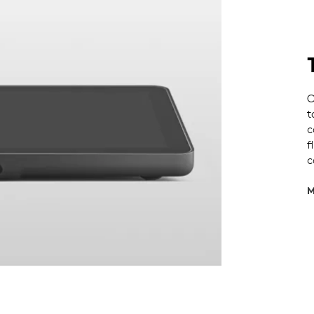
O
t
c
f
c
M