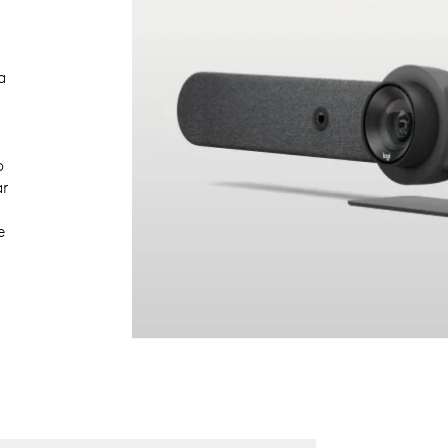
a
o
ar
e