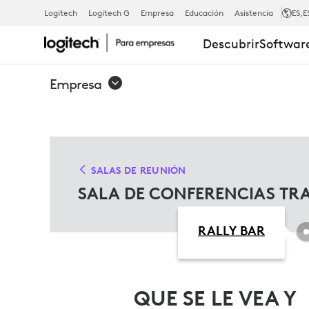
SOLUCIONES
Logitech
Logitech G
Empresa
Educación
Asistencia
ES
,E
Descubrir
Software
TRADICIONA
Empresa
PARA
SALAS
SALAS DE REUNIÓN
SALA DE CONFERENCIAS TR
DE
RALLY BAR
CONFERENCI
QUE SE LE VEA Y