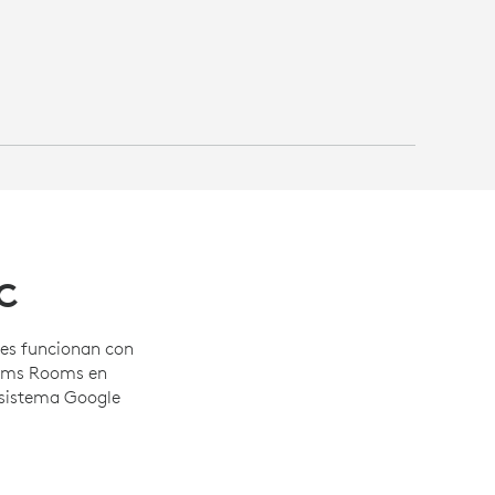
C
nes funcionan con
eams Rooms en
sistema Google