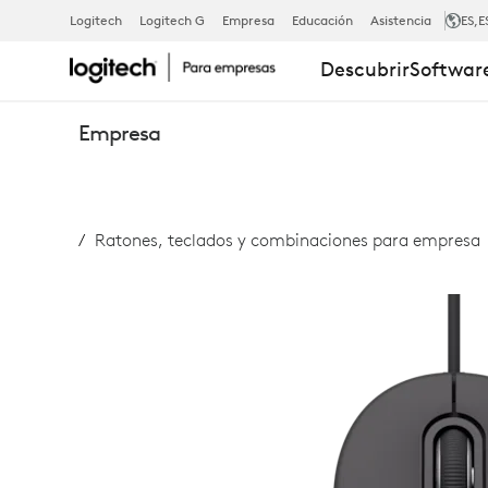
SIGNATURE
Logitech
Logitech G
Empresa
Educación
Asistencia
ES
,E
Descubrir
Software
WIRED
Empresa
M520
Ratones, teclados y combinaciones para empresa
FOR
BUSINESS