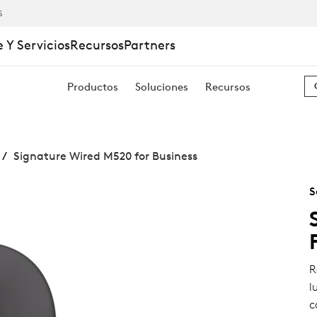
S
 Y Servicios
Recursos
Partners
Productos
Soluciones
Recursos
Signature Wired M520 for Business
S
R
l
c