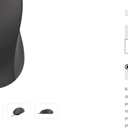
R
d
p
o
p
p