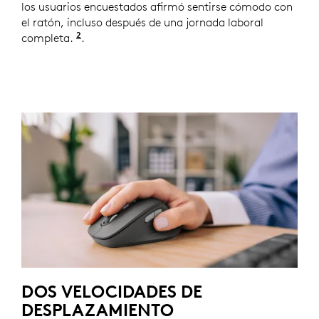
los usuarios encuestados afirmó sentirse cómodo con
el ratón, incluso después de una jornada laboral
2
completa.
Basado en un estudio de Logitech en Estado
.
DOS VELOCIDADES DE
DESPLAZAMIENTO