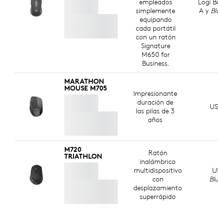
empleados
Logi B
simplemente
A y
Bl
equipando
cada portátil
con un ratón
Signature
M650 for
Business.
MARATHON
MOUSE M705
Impresionante
duración de
US
las pilas de 3
años
M720
Ratón
TRIATHLON
inalámbrico
multidispositivo
U
con
Bl
desplazamiento
superrápido