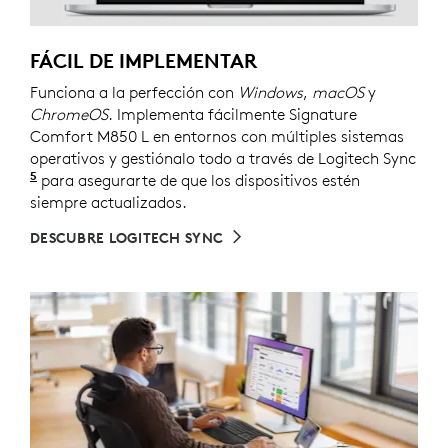
FÁCIL DE IMPLEMENTAR
Funciona a la perfección con
Windows
,
macOS
y
ChromeOS
. Implementa fácilmente Signature
Comfort M850 L en entornos con múltiples sistemas
operativos y gestiónalo todo a través de Logitech Sync
5
Requiere descargar Logi Tune en cada dispositivo.
para asegurarte de que los dispositivos estén
siempre actualizados.
DESCUBRE LOGITECH SYNC