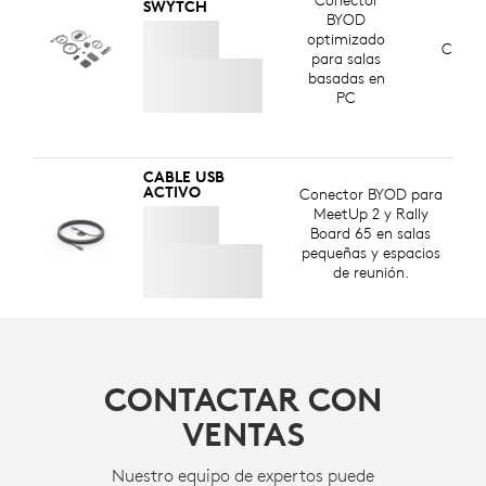
de consumo y ayudar a reducir nuestra huella de
SWYTCH
BYOD
carbono.
optimizado
Cualqu
para salas
MÁS SOBRE PLÁSTICO RECICLADO
basadas en
PC
CABLE USB
ACTIVO
Conector BYOD para
MeetUp 2 y Rally
Board 65 en salas
pequeñas y espacios
de reunión.
CONTACTAR CON
VENTAS
Nuestro equipo de expertos puede