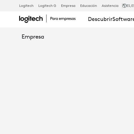
RALLY
Logitech
Logitech G
Empresa
Educación
Asistencia
ES
,E
Descubrir
Software
MIC
Empresa
POD
HUB