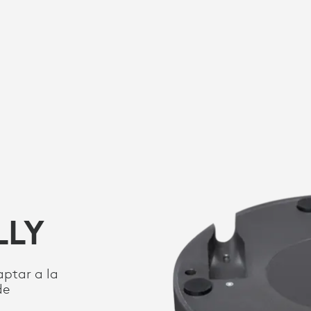
LLY
ptar a la
de