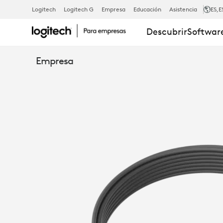
CABLE
Logitech
Logitech G
Empresa
Educación
Asistencia
ES
,E
Descubrir
Software
DE
Empresa
EXTENSIÓN
DE
MICRÓFONO
PARA