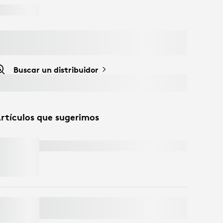
Buscar un distribuidor
rtículos que sugerimos
WEBCAM EMPRESARIAL C920
e
SIGNATURE MK650 COMBO FOR
BUSINESS