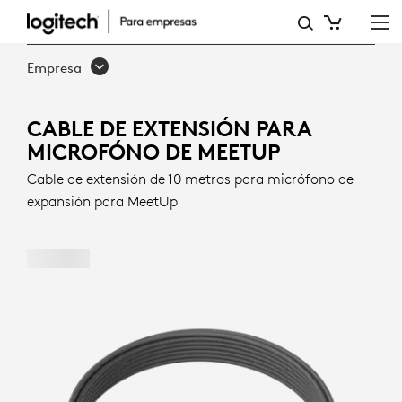
CABLE
DE
Empresa
EXTENSIÓN
DE
CABLE DE EXTENSIÓN PARA
MICROFÓNO DE MEETUP
MICRÓFONO
Cable de extensión de 10 metros para micrófono de
PARA
expansión para MeetUp
MEETUP