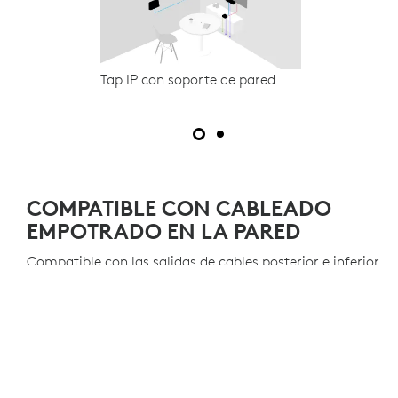
 IP con soporte de pared
Tap con soporte de pared
COMPATIBLE CON CABLEADO
EMPOTRADO EN LA PARED
Compatible con las salidas de cables posterior e inferior
del mando táctil, para permitir el tendido de cables a
través de la pared o hacia abajo.