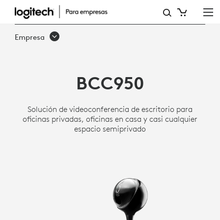
CÁMARA
WEB
Empresa
TODO
EN
BCC950
UNO
BCC950
Solución de videoconferencia de escritorio para
Y
oficinas privadas, oficinas en casa y casi cualquier
espacio semiprivado
SISTEMA
MANOS
LIBRES
LOGITECH