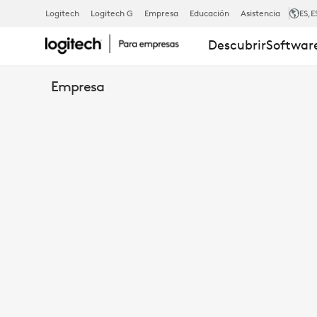
CÁMARA
Logitech
Logitech G
Empresa
Educación
Asistencia
ES
,E
Descubrir
Software
PARA
Empresa
CONFERENCI
TODO
EN
UNO