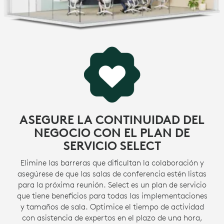
FABRICADO CON PLÁSTICO RECICLADO
Las piezas de plástico de MeetUp 2 incluyen hasta un
62 % de plástico reciclado posconsumo con
l
certificación. Estamos dando una segunda vida al
plástico procedente de la electrónica de consumo
1
para reducir nuestra huella de carbono.
No se incl
MÁS SOBRE EL PLÁSTICO RECICLADO
ASEGURE LA CONTINUIDAD DEL
NEGOCIO CON EL PLAN DE
SERVICIO SELECT
Elimine las barreras que dificultan la colaboración y
asegúrese de que las salas de conferencia estén listas
para la próxima reunión. Select es un plan de servicio
que tiene beneficios para todas las implementaciones
y tamaños de sala. Optimice el tiempo de actividad
con asistencia de expertos en el plazo de una hora,