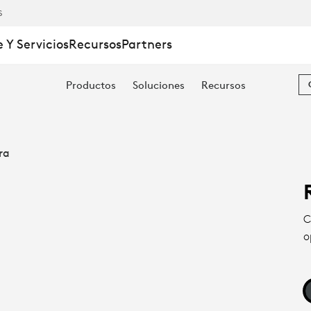
S
 Y Servicios
Recursos
Partners
Productos
Soluciones
Recursos
ra
C
o