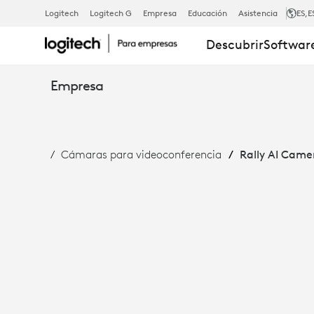
RALLY
Logitech
Logitech G
Empresa
Educación
Asistencia
ES
,E
Descubrir
Software
AI
Empresa
CAMERA:
Cámaras para videoconferencia
Rally AI Came
ENCUADRE
INTELIGENTE
Y