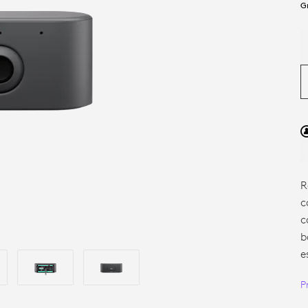
G
ES
R
c
c
b
e
P