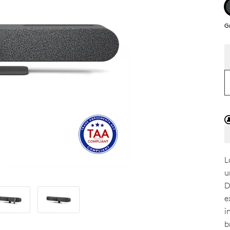
G
L
u
D
e
i
b