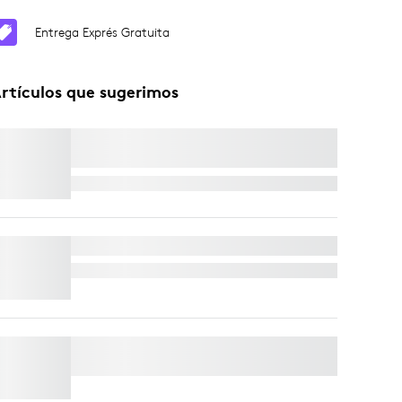
Entrega Exprés Gratuita
rtículos que sugerimos
SOPORTE DE TV PARA BARRAS DE
VÍDEO
Entrega Exprés Gratuita
RALLY MIC POD
Entrega Exprés Gratuita
SOPORTE DE PARED PARA BARRAS DE
VÍDEO