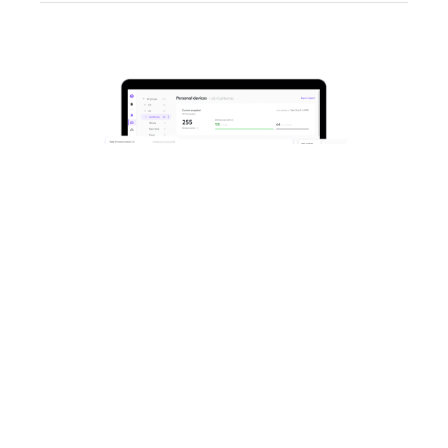
MAXIMIZA EL
RENDIMIENTO. MINIMIZA
LAS INTERRUPCIONES.
Apoye a su plantilla híbrida, configure en
una misma ubicación todas sus salas de
reuniones y mantenga sus dispositivos de
colaboración con vídeo Logitech en buen
estado y actualizados con
Sync
. Supervise