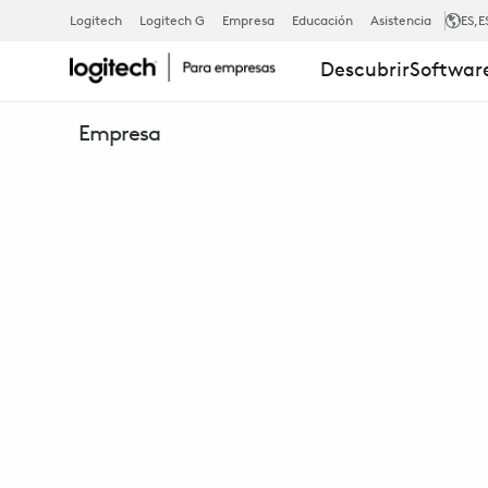
WEBCAM
Logitech
Logitech G
Empresa
Educación
Asistencia
ES
,E
Descubrir
Software
EMPRESARIA
Empresa
1080P
C930E