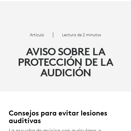
AVISO
SOBRE
LA
Artículo
Lectura de 2 minutos
PROTECCIÓN
AVISO SOBRE LA
DE
PROTECCIÓN DE LA
LA
AUDICIÓN
AUDICIÓN
Consejos para evitar lesiones
auditivas
La escucha de música con auriculares o