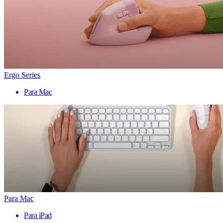
Ergo Series
Para Mac
Para Mac
Para iPad