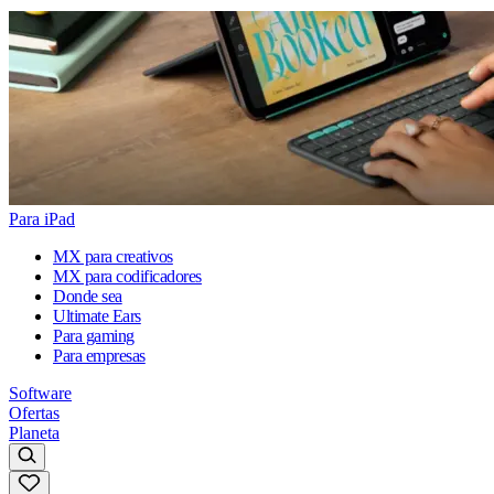
Para iPad
MX para creativos
MX para codificadores
Donde sea
Ultimate Ears
Para gaming
Para empresas
Software
Ofertas
Planeta