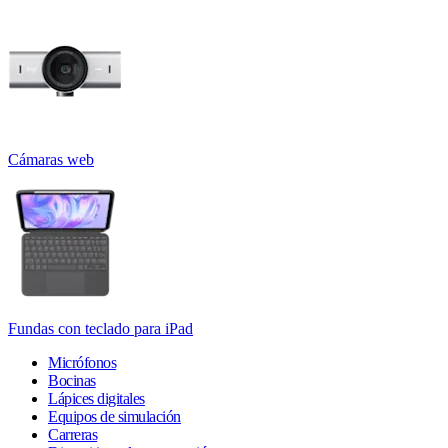
Cámaras web
Fundas con teclado para iPad
Micrófonos
Bocinas
Lápices digitales
Equipos de simulación
Carreras