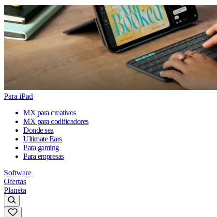
Para iPad
MX para creativos
MX para codificadores
Donde sea
Ultimate Ears
Para gaming
Para empresas
Software
Ofertas
Planeta