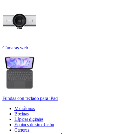
Cámaras web
Fundas con teclado para iPad
Micrófonos
Bocinas
Lápices digitales
Equipos de simulación
Carreras