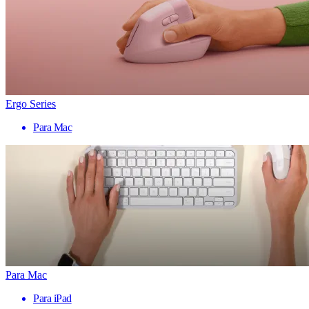
Ergo Series
Para Mac
Para Mac
Para iPad