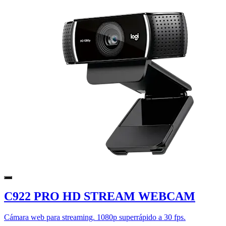
C922 PRO HD STREAM WEBCAM
Cámara web para streaming. 1080p superrápido a 30 fps.