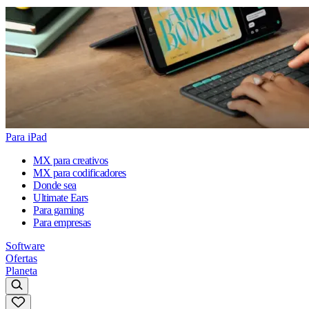
Para iPad
MX para creativos
MX para codificadores
Donde sea
Ultimate Ears
Para gaming
Para empresas
Software
Ofertas
Planeta