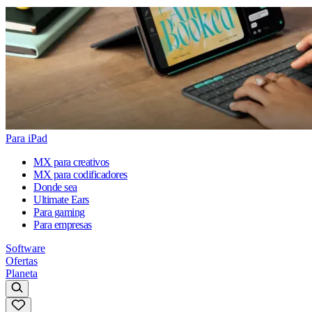
Para iPad
MX para creativos
MX para codificadores
Donde sea
Ultimate Ears
Para gaming
Para empresas
Software
Ofertas
Planeta