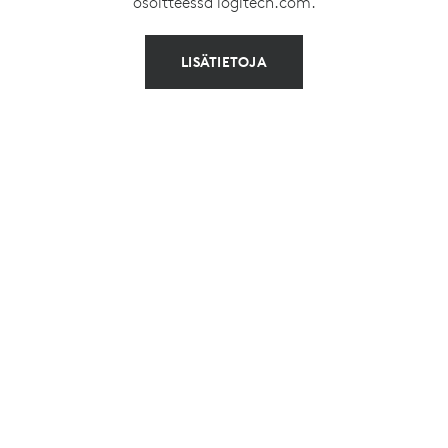
osoitteessa logitech.com.
LISÄTIETOJA