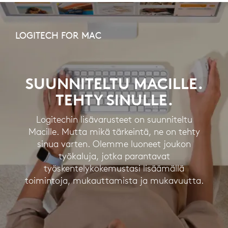
LOGITECH
FOR
LOGITECH FOR MAC
MAC
SUUNNITELTU MACILLE.
TEHTY SINULLE.
Logitechin lisävarusteet on suunniteltu
Macille. Mutta mikä tärkeintä, ne on tehty
sinua varten. Olemme luoneet joukon
työkaluja, jotka parantavat
työskentelykokemustasi lisäämällä
toimintoja, mukauttamista ja mukavuutta.