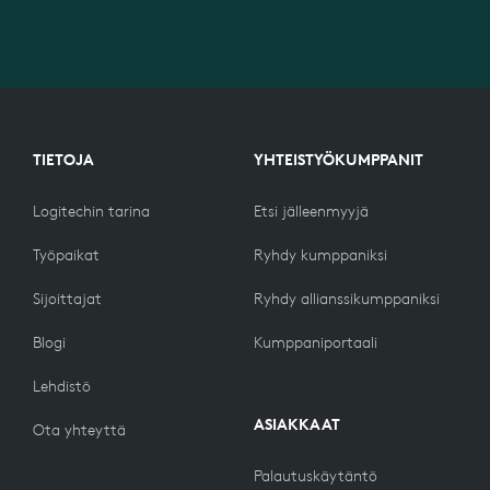
TIETOJA
YHTEISTYÖKUMPPANIT
Logitechin tarina
Etsi jälleenmyyjä
Työpaikat
Ryhdy kumppaniksi
Sijoittajat
Ryhdy allianssikumppaniksi
Blogi
Kumppaniportaali
Lehdistö
ASIAKKAAT
Ota yhteyttä
Palautuskäytäntö