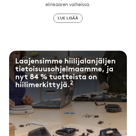
elinkaaren vaiheissa.
LUE LISÄÄ
Laajensimme hiilijalanjäljen
tietoisuusohjelmaamme, ja
nyt 84 % tuotteista on
2
hiilimerkittyjä.
Perustuu prosentt