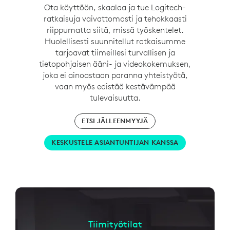
Ota käyttöön, skaalaa ja tue Logitech-
ratkaisuja vaivattomasti ja tehokkaasti
riippumatta siitä, missä työskentelet.
Huolellisesti suunnitellut ratkaisumme
tarjoavat tiimeillesi turvallisen ja
tietopohjaisen ääni- ja videokokemuksen,
joka ei ainoastaan paranna yhteistyötä,
vaan myös edistää kestävämpää
tulevaisuutta.
ETSI JÄLLEENMYYJÄ
KESKUSTELE ASIANTUNTIJAN KANSSA
Tiimityötilat