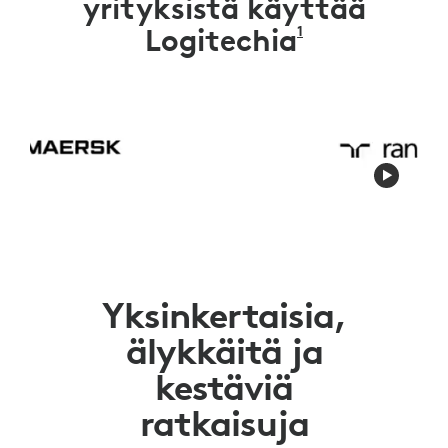
yrityksistä käyttää
1
Logitechia
LÄHDE: DUN & 
Yksinkertaisia,
älykkäitä ja
kestäviä
ratkaisuja