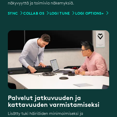
näkyvyyttä ja toimivia näkemyksiä.
SYNC
COLLAB OS
LOGI TUNE
LOGI OPTIONS+
Palvelut jatkuvuuden ja
kattavuuden varmistamiseksi
Lisätty tuki häiriöiden minimoimiseksi ja