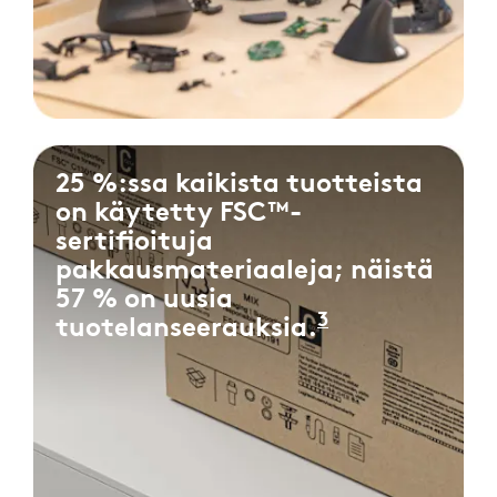
25 %:ssa kaikista tuotteista
on käytetty FSC™-
sertifioituja
pakkausmateriaaleja; näistä
57 % on uusia
3
tuotelanseerauksia.
Perustuu pro