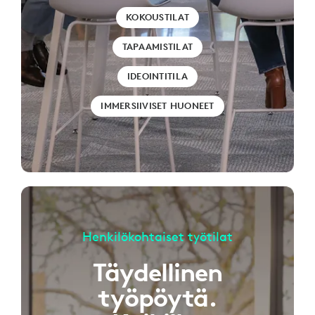
KOKOUSTILAT
TAPAAMISTILAT
IDEOINTITILA
IMMERSIIVISET HUONEET
Henkilökohtaiset työtilat
Täydellinen
työpöytä.