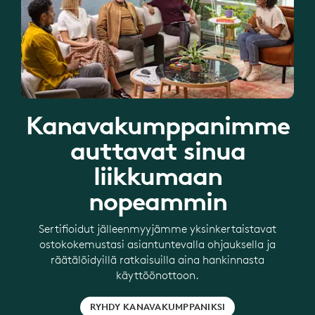
Kanavakumppanimme
auttavat sinua
liikkumaan
nopeammin
Sertifioidut jälleenmyyjämme yksinkertaistavat
ostokokemustasi asiantuntevalla ohjauksella ja
räätälöidyillä ratkaisuilla aina hankinnasta
käyttöönottoon.
RYHDY KANAVAKUMPPANIKSI