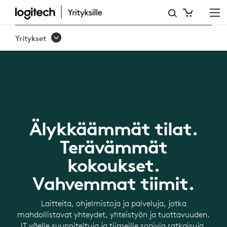
TYÖN
UUSI
Yritykset
LOGIIKKA
Älykkäämmät tilat.
Terävämmät
kokoukset.
Vahvemmat tiimit.
Laitteita, ohjelmistoja ja palveluja, jotka
mahdollistavat yhteydet, yhteistyön ja tuottavuuden.
IT väelle suunniteltuja ja tiimeille sopivia ratkaisuja.