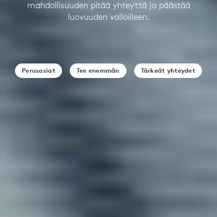
mahdollisuuden pitää yhteyttä ja päästää
luovuuden valloilleen.
Perusasiat
Tee enemmän
Tärkeät yhteydet