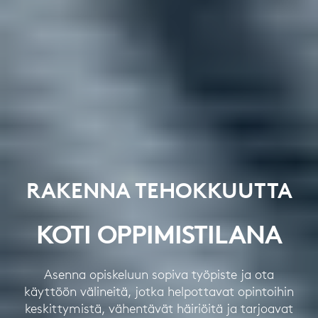
RAKENNA TEHOKKUUTTA
KOTI OPPIMISTILANA
Asenna opiskeluun sopiva työpiste ja ota
käyttöön välineitä, jotka helpottavat opintoihin
keskittymistä, vähentävät häiriöitä ja tarjoavat