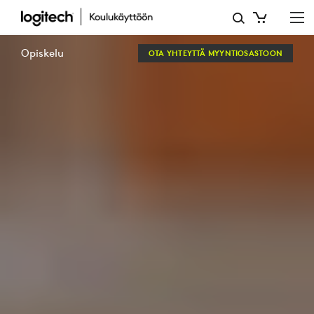
ETÄOPISKELU
–
Opiskelu
OTA YHTEYTTÄ MYYNTIOSASTOON
TYÖKALUJA
JA
RATKAISUJA
OPPILAILLE