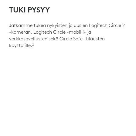
TUKI PYSYY
Jatkamme tukea nykyisten ja uusien Logitech Circle 2
-kameran, Logitech Circle -mobiili- ja
verkkosovellusten sekä Circle Safe -tilausten
1
käyttäjille.
Käyttäjäkokemus voi vaihdella alueittain.