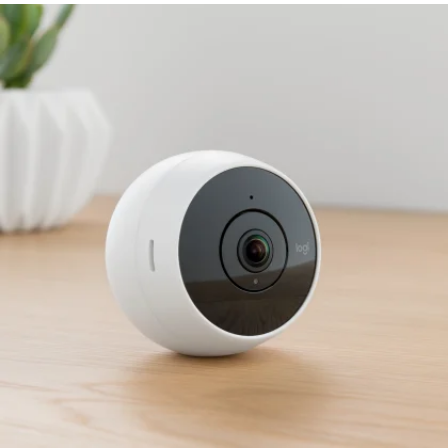
LOGITECH
CIRCLE
2
-
TURVAKAMERA
KOTIIN
–
TUKI,
SOVELLUS,
USEIN
KYSYTYT
KYSYMYKSET