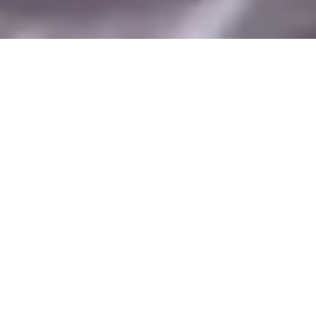
Oletko
OSTA
kouluttaja?
VERKOSTA
OPPIMISSOVELLUS
TÄRKEIMMÄT OMINAISUUDET
TEKNISET TIEDOT
MITEN OPETTAJAT
ESITTÄVÄT FYYSISTÄ