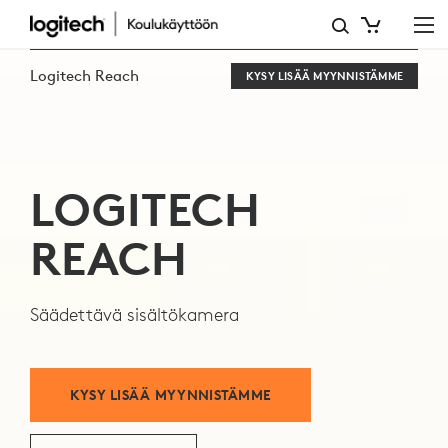
TUTUSTU
LOGITECH
Logitech Reach
KYSY LISÄÄ MYYNNISTÄMME
REACH
KAMERAAN
LOGITECH
REACH
Säädettävä sisältökamera
KYSY LISÄÄ MYYNNISTÄMME