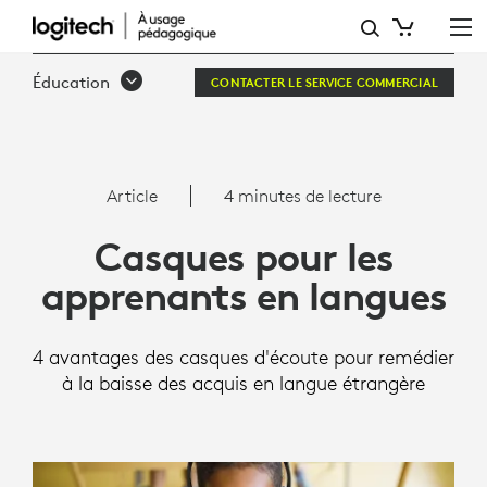
4 AVANTAGES
DES
Éducation
CONTACTER LE SERVICE COMMERCIAL
CASQUES
D'ÉCOUTE
POUR
Article
4 minutes de lecture
REMÉDIER
Casques pour les
À
apprenants en langues
LA
BAISSE
4 avantages des casques d'écoute pour remédier
DES
à la baisse des acquis en langue étrangère
ACQUIS
EN