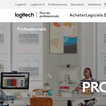
PROGRAMM
Logitech
Logitech G
Professionnels
Éducation
Assistance
Acheter
Logiciels 
DE
Professionnels
PARTENARIA
DE
DISTRIBUTIO
PR
|