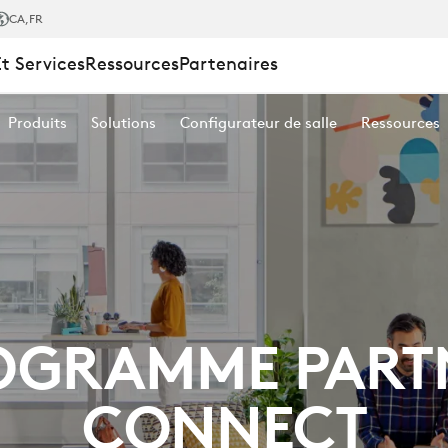
E
CA
,FR
Et Services
Ressources
Partenaires
Produits
Solutions
Configurateur de salle
Ressources
T
N
OGRAMME PART
CONNECT