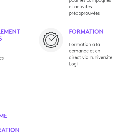
pour les campagnes
et activités
préapprouvées
REMENT
FORMATION
S
Formation à la
demande et en
direct via l’université
es
Logi
à
ME
RATION