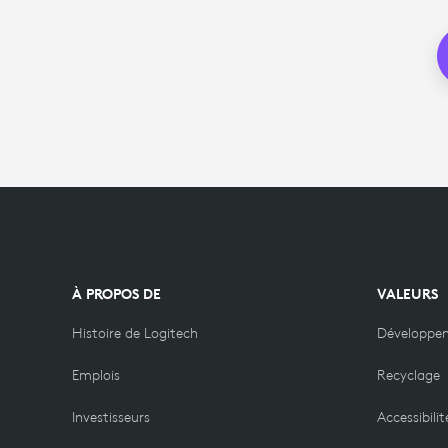
À PROPOS DE
VALEURS
Histoire de Logitech
Développe
Emplois
Recyclage
Investisseurs
Accessibilit