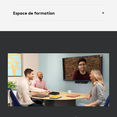
Avec
Logitech Rally Board 65
.
Espace de formation
Avec
Logitech Rally Bar
,
Tap
, Google Meet
Compute,
modules de micro Rally
,
Sight
et
Scribe
.
Avec
Logitech Rally Plus
, Google Meet
Compute,
Tap
,
modules de micro Rally
et
Scribe
.