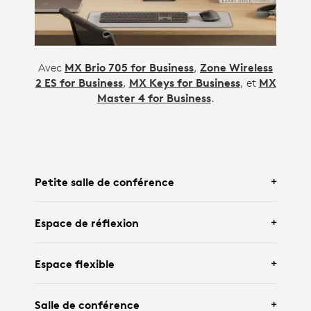
Avec
MX Brio 705 for Business
,
Zone Wireless
2 ES for Business
,
MX Keys for Business
, et
MX
Master 4 for Business
.
Petite salle de conférence
Espace de réflexion
Avec
Logitech Rally Bar Huddle
et
Tap IP
Espace flexible
Avec
Logitech Rally Bar Mini
, un écran
Salle de conférence
interactif, Google Meet Compute et
Tap
.