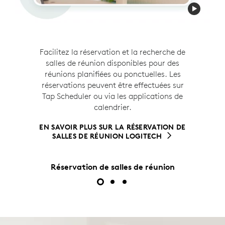
Logitech View simplifie la navigation sur le lieu
Aidez les employés à trouver facilement le
Facilitez la réservation et la recherche de
de travail avec des cartes interactives sur de
salles de réunion disponibles pour des
bureau idéal. Les réservations se font
grands écrans tactiles (nécessite
RoomMate
).
facilement via l’application
réunions planifiées ou ponctuelles. Les
Logi Tune
. La
Les employés peuvent rapidement rechercher et
réservation de bureaux peut être utilisée
réservations peuvent être effectuées sur
trouver des espaces disponibles, réserver des
Tap Scheduler ou via les applications de
avec ou sans Logi Dock Flex.
espaces directement à partir de la carte et
calendrier.
5
localiser leurs collègues
Nécessite Réservation de 
, le tout au sein d’un
EN SAVOIR PLUS SUR LA RÉSERVATION DE
système qui s’intègre parfaitement à n’importe
BUREAUX LOGITECH
EN SAVOIR PLUS SUR LA RÉSERVATION DE
quel fournisseur de services.
SALLES DE RÉUNION LOGITECH
Réservation de salles de réunion