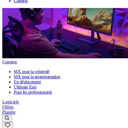
Gaming
Gaming
MX pour la créativité
MX pour la programmation
En déplacement
Ultimate Ears
Pour les professionnels
Logiciels
Offres
Planète