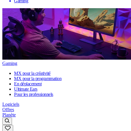
Gaming
Gaming
MX pour la créativité
MX pour la programmation
En déplacement
Ultimate Ears
Pour les professionnels
Logiciels
Offres
Planète