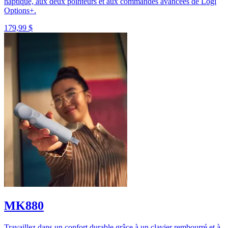
haptique, aux deux pointeurs et aux commandes avancées de Logi
Options+.
179,99 $
MK880
Travaillez dans un confort durable grâce à un clavier rembourré et à