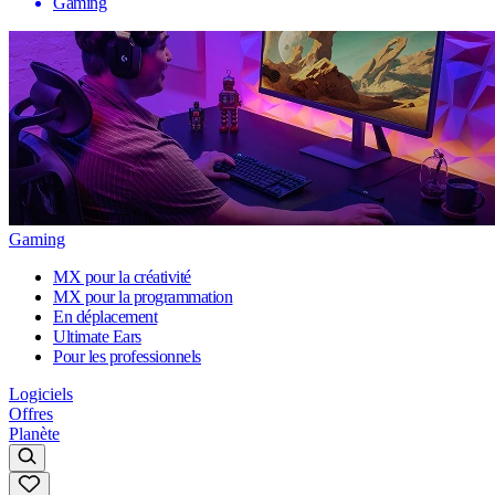
Gaming
Gaming
MX pour la créativité
MX pour la programmation
En déplacement
Ultimate Ears
Pour les professionnels
Logiciels
Offres
Planète