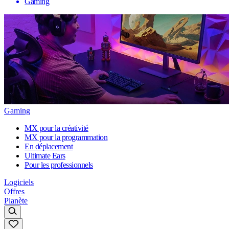
Gaming
Gaming
MX pour la créativité
MX pour la programmation
En déplacement
Ultimate Ears
Pour les professionnels
Logiciels
Offres
Planète