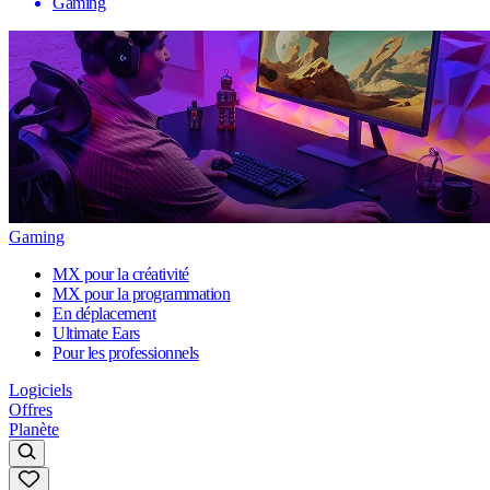
Gaming
Gaming
MX pour la créativité
MX pour la programmation
En déplacement
Ultimate Ears
Pour les professionnels
Logiciels
Offres
Planète