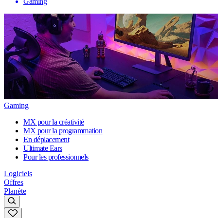
Gaming
Gaming
MX pour la créativité
MX pour la programmation
En déplacement
Ultimate Ears
Pour les professionnels
Logiciels
Offres
Planète