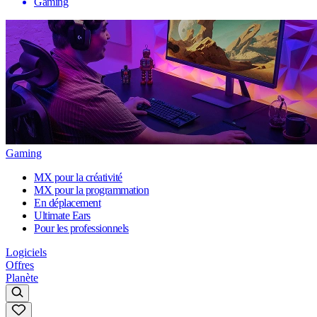
Gaming
Gaming
MX pour la créativité
MX pour la programmation
En déplacement
Ultimate Ears
Pour les professionnels
Logiciels
Offres
Planète