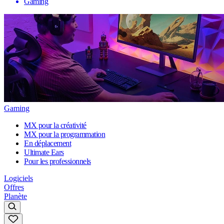
Gaming
Gaming
MX pour la créativité
MX pour la programmation
En déplacement
Ultimate Ears
Pour les professionnels
Logiciels
Offres
Planète