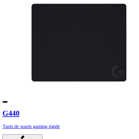
G440
Tapis de souris gaming rigide