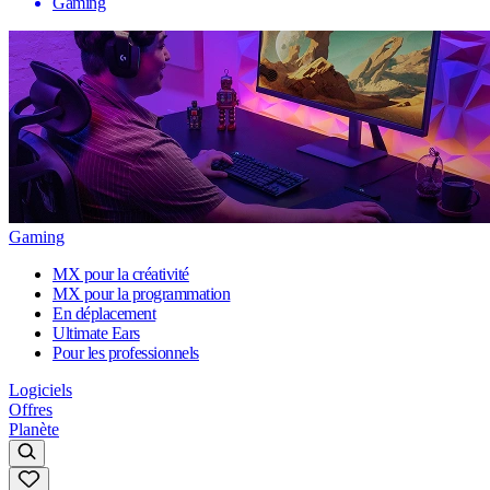
Gaming
Gaming
MX pour la créativité
MX pour la programmation
En déplacement
Ultimate Ears
Pour les professionnels
Logiciels
Offres
Planète