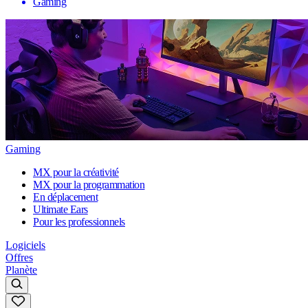
Gaming
Gaming
MX pour la créativité
MX pour la programmation
En déplacement
Ultimate Ears
Pour les professionnels
Logiciels
Offres
Planète