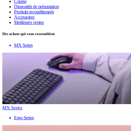
Course
Dispositifs de présentation
Produits reconditionnés
Accessoires
Meilleures ventes
Des achats qui vous ressemblent
MX Series
MX Series
Ergo Series