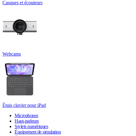
Casques et écouteurs
Webcams
Étuis clavier pour iPad
Microphones
Haut-parleurs
Stylets numériques
Équipement de simulation