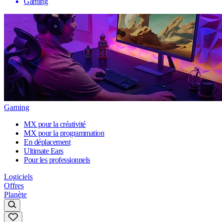
Gaming
Gaming
MX pour la créativité
MX pour la programmation
En déplacement
Ultimate Ears
Pour les professionnels
Logiciels
Offres
Planète