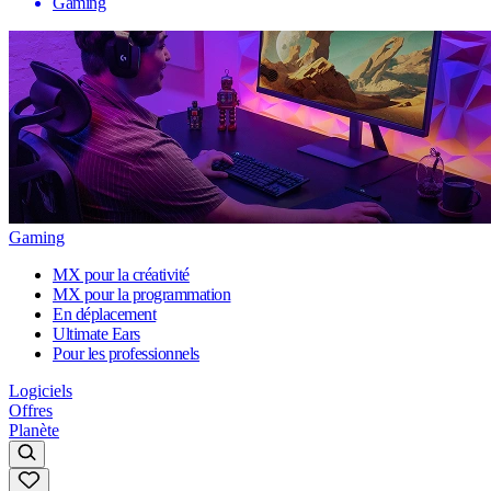
Gaming
Gaming
MX pour la créativité
MX pour la programmation
En déplacement
Ultimate Ears
Pour les professionnels
Logiciels
Offres
Planète