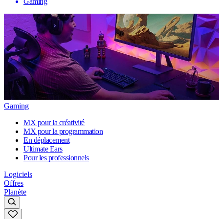
Gaming
Gaming
MX pour la créativité
MX pour la programmation
En déplacement
Ultimate Ears
Pour les professionnels
Logiciels
Offres
Planète