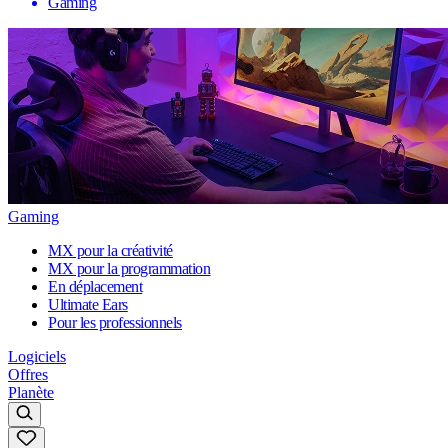
Gaming
Gaming
MX pour la créativité
MX pour la programmation
En déplacement
Ultimate Ears
Pour les professionnels
Logiciels
Offres
Planète