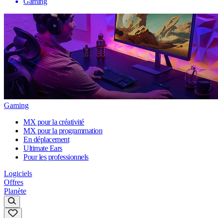
Gaming
Gaming
MX pour la créativité
MX pour la programmation
En déplacement
Ultimate Ears
Pour les professionnels
Logiciels
Offres
Planète