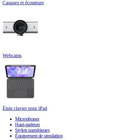
Casques et écouteurs
Webcams
Étuis clavier pour iPad
Microphones
Haut-parleurs
Stylets numériques
Équipement de simulation