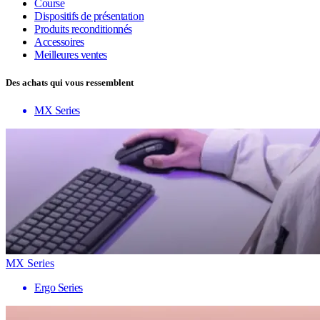
Course
Dispositifs de présentation
Produits reconditionnés
Accessoires
Meilleures ventes
Des achats qui vous ressemblent
MX Series
MX Series
Ergo Series