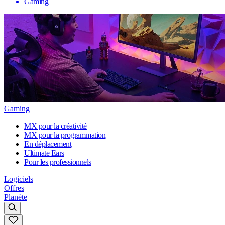
Gaming
Gaming
MX pour la créativité
MX pour la programmation
En déplacement
Ultimate Ears
Pour les professionnels
Logiciels
Offres
Planète