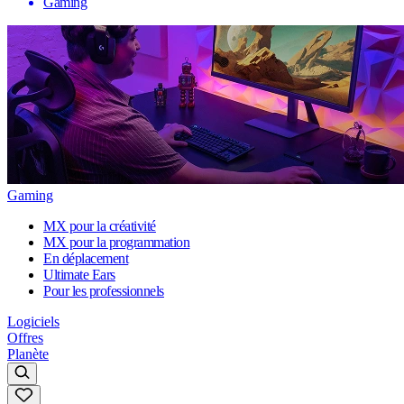
Gaming
Gaming
MX pour la créativité
MX pour la programmation
En déplacement
Ultimate Ears
Pour les professionnels
Logiciels
Offres
Planète