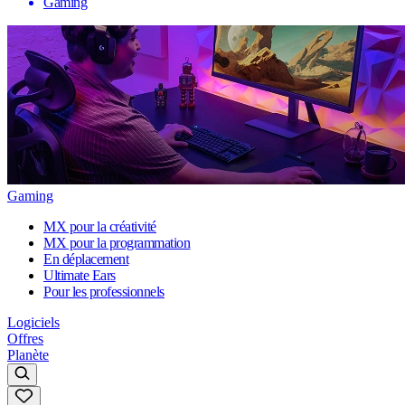
Gaming
Gaming
MX pour la créativité
MX pour la programmation
En déplacement
Ultimate Ears
Pour les professionnels
Logiciels
Offres
Planète