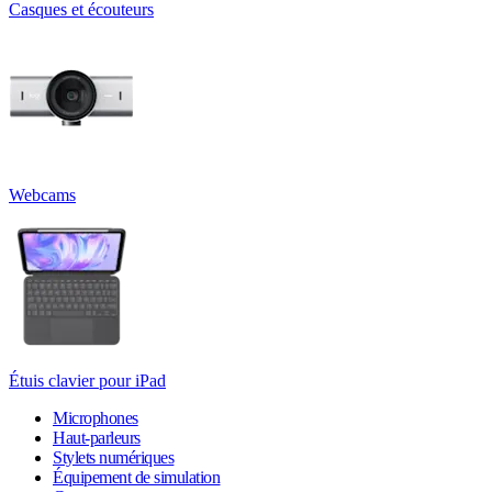
Casques et écouteurs
Webcams
Étuis clavier pour iPad
Microphones
Haut-parleurs
Stylets numériques
Équipement de simulation