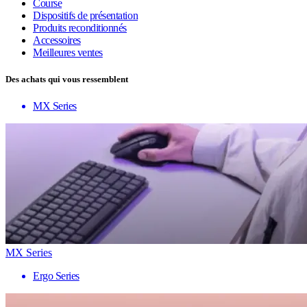
Course
Dispositifs de présentation
Produits reconditionnés
Accessoires
Meilleures ventes
Des achats qui vous ressemblent
MX Series
MX Series
Ergo Series