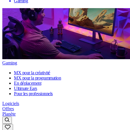
Gaming
Gaming
MX pour la créativité
MX pour la programmation
En déplacement
Ultimate Ears
Pour les professionnels
Logiciels
Offres
Planète