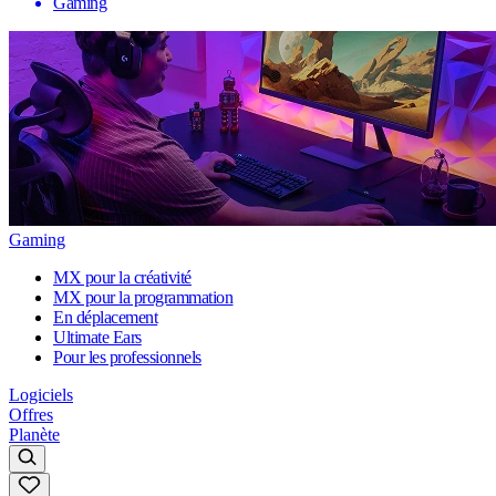
Gaming
Gaming
MX pour la créativité
MX pour la programmation
En déplacement
Ultimate Ears
Pour les professionnels
Logiciels
Offres
Planète