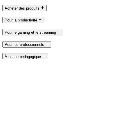
Acheter des produits
Pour la productivité
Pour le gaming et le streaming
Pour les professionnels
À usage pédagogique
Assistance
Logiciels
CA,fr
©2026 Logitech. Tous droits réservés
Conditions d'utilisation
Politique de confidentialité
Paramètres des
cookies
Plan du site
Logitech